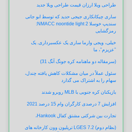
طراحی ویلا ارزان قیمت طراحی ویلا جدید
ساری چیکانکاری جیجی حدید که توسط ابو جانی
سندیپ خوسلا NMACC noontide light 2:
رمزگشایی
خیلی، ویجی وارما ساری یک عکسبرداری. یک
"عزیزم"، ما
(سرمقاله دو ماهنامه کره جونگ آنگ 31)
سئول عملاً در میان مشکلات کاهش یافته چندل،
سهام را به اشتراک می گذارد
بازیکنان کره جنوبی با MLB روبرو شدند
افزایش 7 درصدی کارگران وام 15 درصد 2021
تجارت بین شرکتی مشتق کفال Hankook،
(نظام دوم) LGES 7.2 تریلیون وون کارخانه های