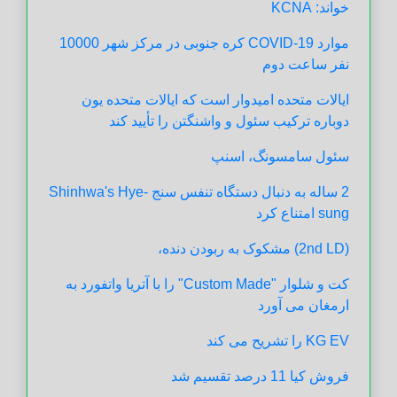
خواند: KCNA
موارد COVID-19 کره جنوبی در مرکز شهر 10000
نفر ساعت دوم
ایالات متحده امیدوار است که ایالات متحده یون
دوباره ترکیب سئول و واشنگتن را تأیید کند
سئول سامسونگ، اسنپ
2 ساله به دنبال دستگاه تنفس سنج Shinhwa's Hye-
sung امتناع کرد
(2nd LD) مشکوک به ربودن دنده،
کت و شلوار "Custom Made" را با آتریا واتفورد به
ارمغان می آورد
KG EV را تشریح می کند
فروش کیا 11 درصد تقسیم شد