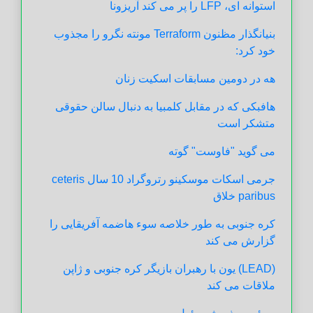
استوانه ای، LFP را پر می کند آریزونا
بنیانگذار مظنون Terraform مونته نگرو را مجذوب
خود کرد:
هه در دومین مسابقات اسکیت زنان
هافبکی که در مقابل کلمبیا به دنبال سالن حقوقی
متشکر است
می گوید "فاوست" گوته
جرمی اسکات موسکینو رتروگراد 10 سال ceteris
paribus خلاق
کره جنوبی به طور خلاصه سوء هاضمه آفریقایی را
گزارش می کند
(LEAD) یون با رهبران بازیگر کره جنوبی و ژاپن
ملاقات می کند