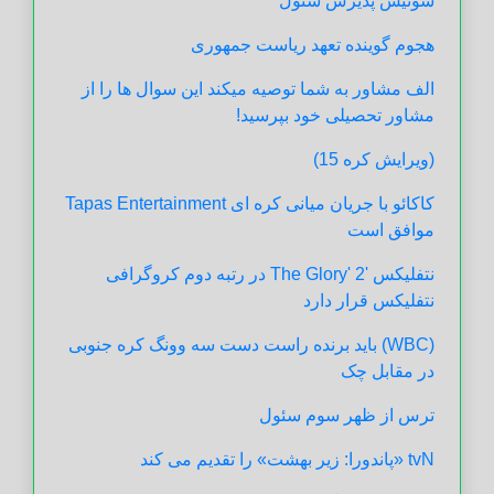
سوئیس پذیرش سئول
هجوم گوینده تعهد ریاست جمهوری
الف مشاور به شما توصیه میکند این سوال ها را از
مشاور تحصیلی خود بپرسید!
(ویرایش کره 15)
کاکائو با جریان میانی کره ای Tapas Entertainment
موافق است
نتفلیکس 'The Glory' 2 در رتبه دوم کروگرافی
نتفلیکس قرار دارد
(WBC) باید برنده راست دست سه وونگ کره جنوبی
در مقابل چک
ترس از ظهر سوم سئول
tvN «پاندورا: زیر بهشت» را تقدیم می کند