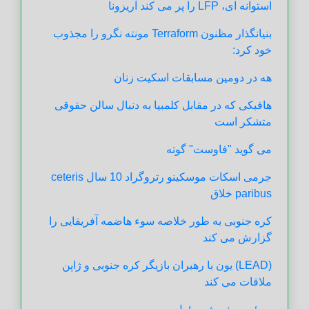
استوانه ای، LFP را پر می کند آریزونا
بنیانگذار مظنون Terraform مونته نگرو را مجذوب
خود کرد:
هه در دومین مسابقات اسکیت زنان
هافبکی که در مقابل کلمبیا به دنبال سالن حقوقی
متشکر است
می گوید "فاوست" گوته
جرمی اسکات موسکینو رتروگراد 10 سال ceteris
paribus خلاق
کره جنوبی به طور خلاصه سوء هاضمه آفریقایی را
گزارش می کند
(LEAD) یون با رهبران بازیگر کره جنوبی و ژاپن
ملاقات می کند