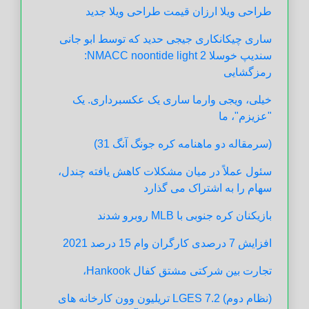
طراحی ویلا ارزان قیمت طراحی ویلا جدید
ساری چیکانکاری جیجی حدید که توسط ابو جانی
سندیپ خوسلا NMACC noontide light 2:
رمزگشایی
خیلی، ویجی وارما ساری یک عکسبرداری. یک
"عزیزم"، ما
(سرمقاله دو ماهنامه کره جونگ آنگ 31)
سئول عملاً در میان مشکلات کاهش یافته چندل،
سهام را به اشتراک می گذارد
بازیکنان کره جنوبی با MLB روبرو شدند
افزایش 7 درصدی کارگران وام 15 درصد 2021
تجارت بین شرکتی مشتق کفال Hankook،
(نظام دوم) LGES 7.2 تریلیون وون کارخانه های