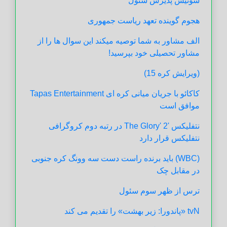
سوئیس پذیرش سئول
هجوم گوینده تعهد ریاست جمهوری
الف مشاور به شما توصیه میکند این سوال ها را از
مشاور تحصیلی خود بپرسید!
(ویرایش کره 15)
کاکائو با جریان میانی کره ای Tapas Entertainment
موافق است
نتفلیکس 'The Glory' 2 در رتبه دوم کروگرافی
نتفلیکس قرار دارد
(WBC) باید برنده راست دست سه وونگ کره جنوبی
در مقابل چک
ترس از ظهر سوم سئول
tvN «پاندورا: زیر بهشت» را تقدیم می کند