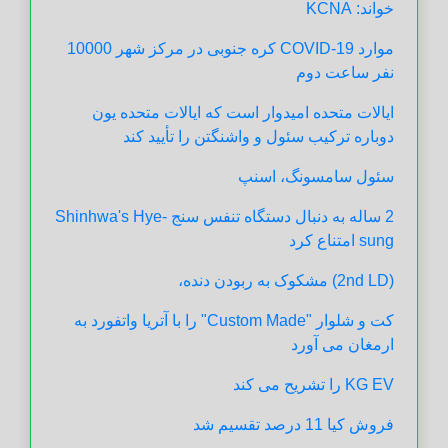
خواند: KCNA
موارد COVID-19 کره جنوبی در مرکز شهر 10000
نفر ساعت دوم
ایالات متحده امیدوار است که ایالات متحده یون
دوباره ترکیب سئول و واشنگتن را تأیید کند
سئول سامسونگ، اسنپ
2 ساله به دنبال دستگاه تنفس سنج Shinhwa's Hye-
sung امتناع کرد
(2nd LD) مشکوک به ربودن دنده،
کت و شلوار "Custom Made" را با آتریا واتفورد به
ارمغان می آورد
KG EV را تشریح می کند
فروش کیا 11 درصد تقسیم شد